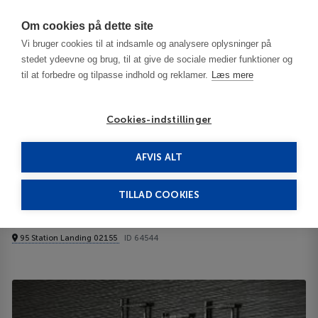
Har du brug for hjælp? Ring til os på
70603603
Om cookies på dette site
Vi bruger cookies til at indsamle og analysere oplysninger på
stedet ydeevne og brug, til at give de sociale medier funktioner og
til at forbedre og tilpasse indhold og reklamer.
Læs mere
Cookies-indstillinger
AFVIS ALT
United States
Boston - MA
AC Hotel Boston North 3***
TILLAD COOKIES
AC Hotel Boston North
95 Station Landing 02155
ID 64544