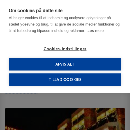
Har du brug for hjælp? Ring til os på
70603603
Om cookies på dette site
Vi bruger cookies til at indsamle og analysere oplysninger på
stedet ydeevne og brug, til at give de sociale medier funktioner og
til at forbedre og tilpasse indhold og reklamer.
Læs mere
Cookies-indstillinger
AFVIS ALT
Bulgaria
Burgas / Black Sea Resorts
Aktinia 3***
TILLAD COOKIES
Aktinia
Sunny Beach 8230
ID 63852