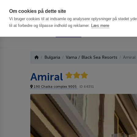
Har du brug f
Om cookies på dette site
Vi bruger cookies til at indsamle og analysere oplysninger på stedet ydee
til at forbedre og tilpasse indhold og reklamer.
Læs mere
Bulgaria
Varna / Black Sea Resorts
Amiral
Amiral
190 Chaika complex 9005
ID 64351