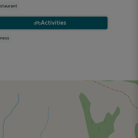
staurant
Activities
tness