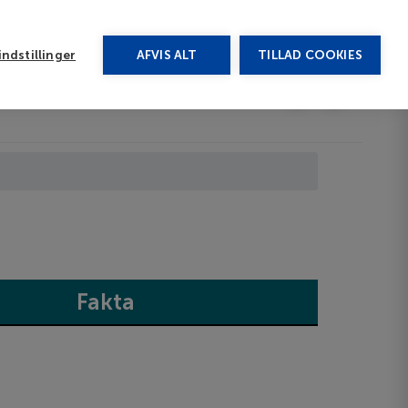
rug vores chat
ndstillinger
AFVIS ALT
TILLAD COOKIES
Toggle submenu
Last minute
EN
Fakta