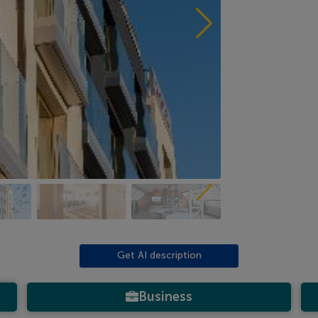
Get AI description
Business