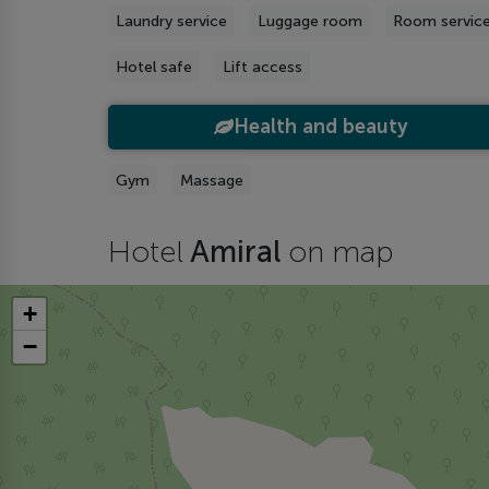
Laundry service
Luggage room
Room servic
Hotel safe
Lift access
Health and beauty
Gym
Massage
Hotel
Amiral
on map
+
−