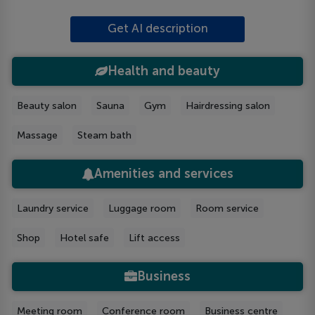
Get AI description
Health and beauty
Beauty salon
Sauna
Gym
Hairdressing salon
Massage
Steam bath
Amenities and services
Laundry service
Luggage room
Room service
Shop
Hotel safe
Lift access
Business
Meeting room
Conference room
Business centre