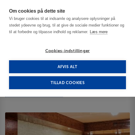
Har du brug for hjælp? Ring til os på
70603603
Om cookies på dette site
Vi bruger cookies til at indsamle og analysere oplysninger på
stedet ydeevne og brug, til at give de sociale medier funktioner og
til at forbedre og tilpasse indhold og reklamer.
Læs mere
Cookies-indstillinger
AFVIS ALT
Bulgaria
Sofia
Anel 5*****
TILLAD COOKIES
Anel
Todor Aleksandrov Blvd. 14 1303
ID 64211