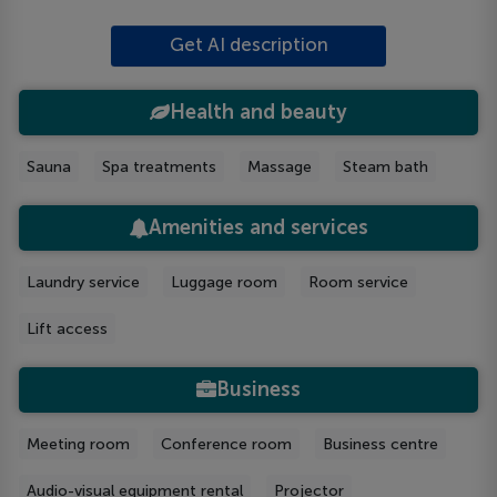
Get AI description
Health and beauty
Sauna
Spa treatments
Massage
Steam bath
Amenities and services
Laundry service
Luggage room
Room service
Lift access
Business
Meeting room
Conference room
Business centre
Audio-visual equipment rental
Projector