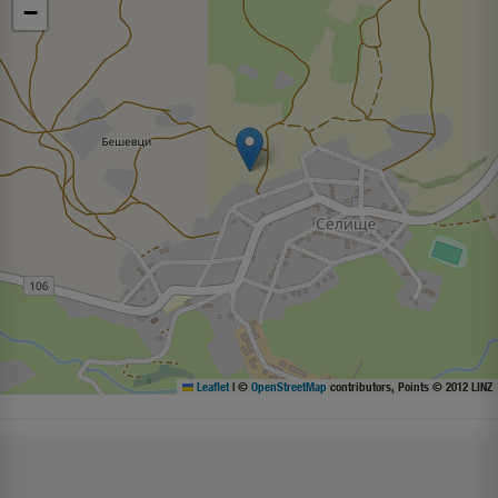
−
Leaflet
|
©
OpenStreetMap
contributors, Points © 2012 LINZ