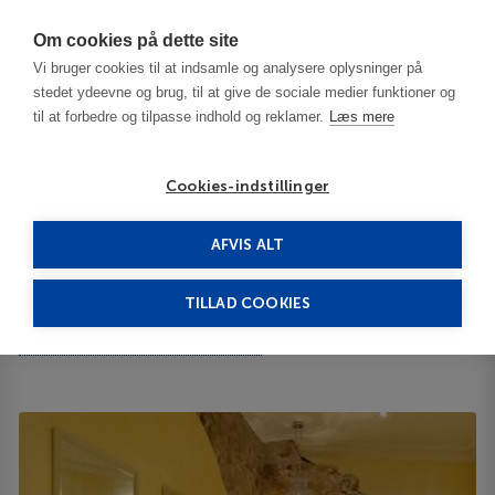
Har du brug for hjælp? Ring til os på
70603603
Om cookies på dette site
Vi bruger cookies til at indsamle og analysere oplysninger på
stedet ydeevne og brug, til at give de sociale medier funktioner og
til at forbedre og tilpasse indhold og reklamer.
Læs mere
Cookies-indstillinger
AFVIS ALT
Bulgaria
Sofia
Arena Di Serdica 5*****
TILLAD COOKIES
Arena Di Serdica
2-4 Budapeshta Str. Sofia 1000 2 1000
ID 64210