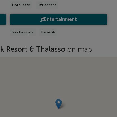
Hotel safe
Lift access
Entertainment
Sun loungers
Parasols
k Resort & Thalasso
on map