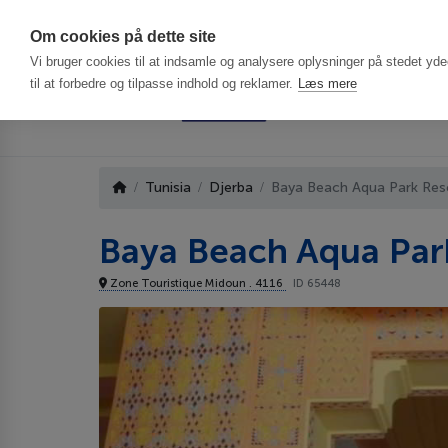
Har du brug f
Om cookies på dette site
Vi bruger cookies til at indsamle og analysere oplysninger på stedet ydee
til at forbedre og tilpasse indhold og reklamer.
Læs mere
Tunisia
Djerba
Baya Beach Aqua Park Res
Baya Beach Aqua Par
Zone Touristique Midoun . 4116
ID 65448