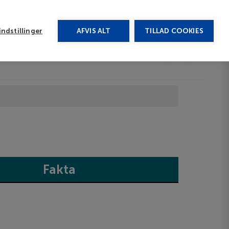
rug vores chat
ndstillinger
AFVIS ALT
TILLAD COOKIES
Toggle submenu
Last minute
EN
Fakta