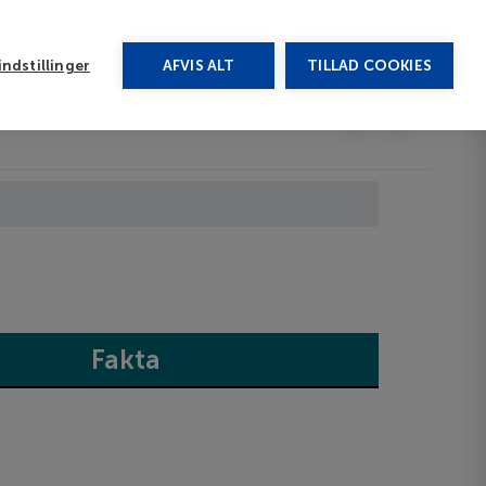
rug vores chat
ndstillinger
AFVIS ALT
TILLAD COOKIES
Toggle submenu
Last minute
EN
Fakta