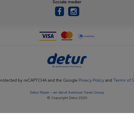
Sociale medier
s protected by reCAPTCHA and the Google
Privacy Policy
and
Terms of S
Detur Rejser – en del af
Aventura Travel Group
© Copyright Detur 2025