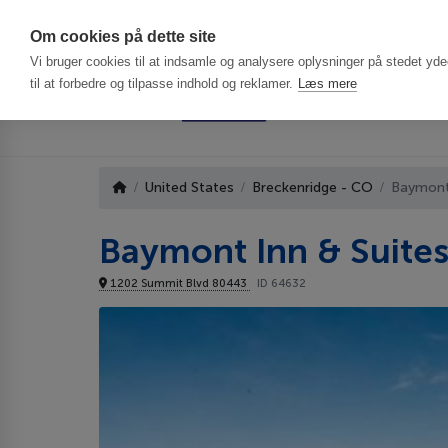
Har du brug f
Om cookies på dette site
Vi bruger cookies til at indsamle og analysere oplysninger på stedet ydee
til at forbedre og tilpasse indhold og reklamer.
Læs mere
United States
Breckenridge - CO
Baymont 
Baymont Inn & Suites
1202 Summit Blvd 80443
ID 64632