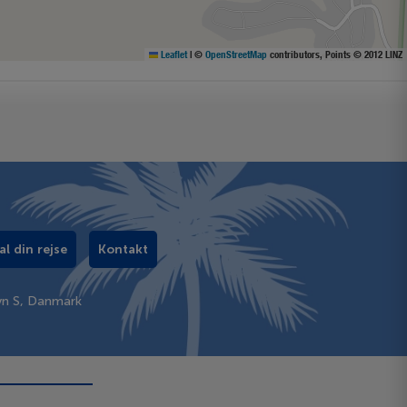
Leaflet
|
©
OpenStreetMap
contributors, Points © 2012 LINZ
al din rejse
Kontakt
vn S, Danmark