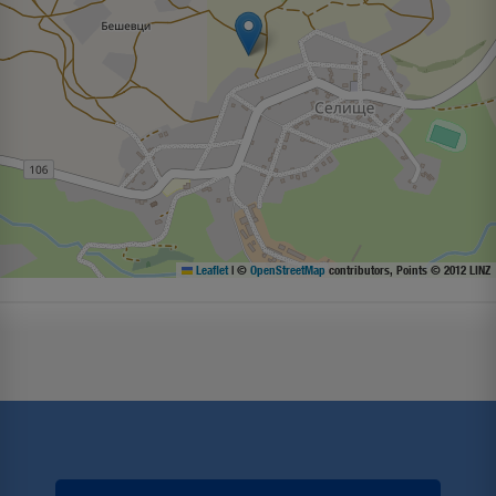
Leaflet
|
©
OpenStreetMap
contributors, Points © 2012 LINZ