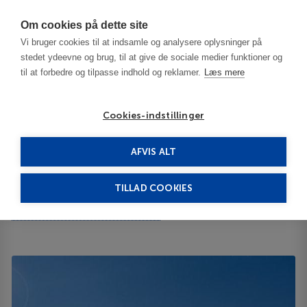
Har du brug for hjælp? Ring til os på
70603603
Om cookies på dette site
Vi bruger cookies til at indsamle og analysere oplysninger på
stedet ydeevne og brug, til at give de sociale medier funktioner og
til at forbedre og tilpasse indhold og reklamer.
Læs mere
Cookies-indstillinger
AFVIS ALT
Bulgaria
Sofia
Berlin Park Vitosha 4****
TILLAD COOKIES
Berlin Park Vitosha
Georgi Rilski str., Boyana District 1616
ID 64133