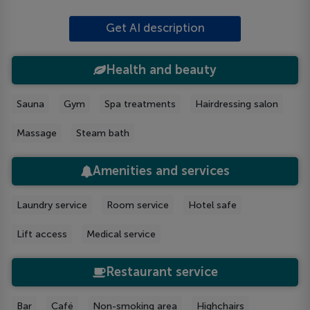
Get AI description
Health and beauty
Sauna
Gym
Spa treatments
Hairdressing salon
Massage
Steam bath
Amenities and services
Laundry service
Room service
Hotel safe
Lift access
Medical service
Restaurant service
Bar
Café
Non-smoking area
Highchairs