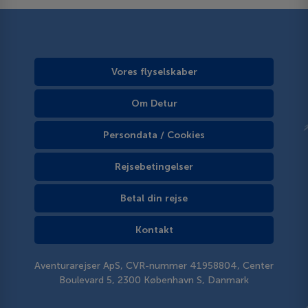
Vores flyselskaber
Om Detur
Persondata / Cookies
Rejsebetingelser
Betal din rejse
Kontakt
Aventurarejser ApS, CVR-nummer 41958804, Center
Boulevard 5, 2300 København S, Danmark