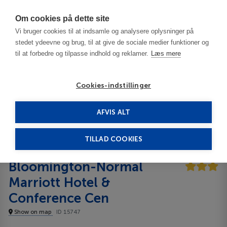
Har du brug for hjælp? Ring til os på
70603603
Om cookies på dette site
Vi bruger cookies til at indsamle og analysere oplysninger på
stedet ydeevne og brug, til at give de sociale medier funktioner og
til at forbedre og tilpasse indhold og reklamer.
Læs mere
Cookies-indstillinger
AFVIS ALT
United States
Bloomington - IL
Bloomington-Normal Marriott Hotel & Conference Cen
3***
TILLAD COOKIES
Bloomington-Normal
Marriott Hotel &
Conference Cen
Show on map
ID 15747