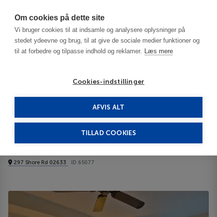
Har du brug for hjælp? Ring til os på
70603603
Om cookies på dette site
Vi bruger cookies til at indsamle og analysere oplysninger på
stedet ydeevne og brug, til at give de sociale medier funktioner og
til at forbedre og tilpasse indhold og reklamer.
Læs mere
Cookies-indstillinger
AFVIS ALT
United States
Cape Cod - MA
Chatham Bars Inn 3***
TILLAD COOKIES
Chatham Bars Inn
297 Shore Rd 02633
ID 65077