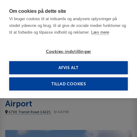
Har du brug for hjælp? Ring til os på
70603603
Om cookies på dette site
Vi bruger cookies til at indsamle og analysere oplysninger på
stedet ydeevne og brug, til at give de sociale medier funktioner og
til at forbedre og tilpasse indhold og reklamer.
Læs mere
Cookies-indstillinger
AFVIS ALT
United States
Buffalo - NY
Clarion Hotel Buffalo Airport 3***
TILLAD COOKIES
Clarion Hotel Buffalo
Airport
6700 Transit Road 14221
ID 64798