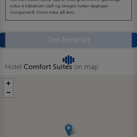
svítur á frábærum stað og ókeypis heitan daglegan
morgunverð. Fimm mílur að ánni.
Om Hotellet
Hotel
Comfort Suites
on map
+
−