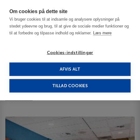
Har du brug for hjælp? Ring til os på
70603603
Om cookies på dette site
Vi bruger cookies til at indsamle og analysere oplysninger på
stedet ydeevne og brug, til at give de sociale medier funktioner og
til at forbedre og tilpasse indhold og reklamer.
Læs mere
Cookies-indstillinger
AFVIS ALT
United States
Blythe - CA
Comfort Suites 3***
TILLAD COOKIES
Comfort Suites
Show on map
ID 15499