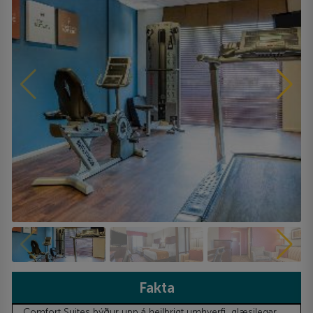
Fakta
Comfort Suites býður upp á heilbrigt umhverfi, glæsilegar