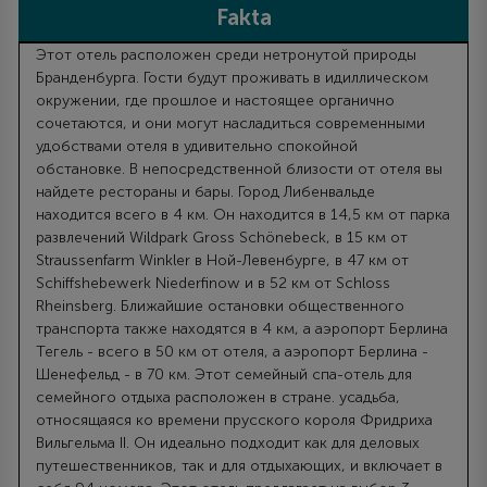
Fakta
Этот отель расположен среди нетронутой природы
Бранденбурга. Гости будут проживать в идиллическом
окружении, где прошлое и настоящее органично
сочетаются, и они могут насладиться современными
удобствами отеля в удивительно спокойной
обстановке. В непосредственной близости от отеля вы
найдете рестораны и бары. Город Либенвальде
находится всего в 4 км. Он находится в 14,5 км от парка
развлечений Wildpark Gross Schönebeck, в 15 км от
Straussenfarm Winkler в Ной-Левенбурге, в 47 км от
Schiffshebewerk Niederfinow и в 52 км от Schloss
Rheinsberg. Ближайшие остановки общественного
транспорта также находятся в 4 км, а аэропорт Берлина
Тегель - всего в 50 км от отеля, а аэропорт Берлина -
Шенефельд - в 70 км. Этот семейный спа-отель для
семейного отдыха расположен в стране. усадьба,
относящаяся ко времени прусского короля Фридриха
Вильгельма II. Он идеально подходит как для деловых
путешественников, так и для отдыхающих, и включает в