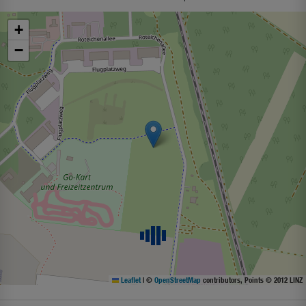
+
−
Leaflet
|
©
OpenStreetMap
contributors, Points © 2012 LINZ