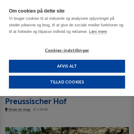
Har du brug for hjælp? Ring til os på
70603603
Om cookies på dette site
Vi bruger cookies til at indsamle og analysere oplysninger på
stedet ydeevne og brug, til at give de sociale medier funktioner og
til at forbedre og tilpasse indhold og reklamer.
Læs mere
Cookies-indstillinger
AFVIS ALT
Germany
Berlin
Days Hotel Liebenwalde Preussischer Hof
TILLAD COOKIES
Days Hotel Liebenwalde
Preussischer Hof
Show on map
ID 13948