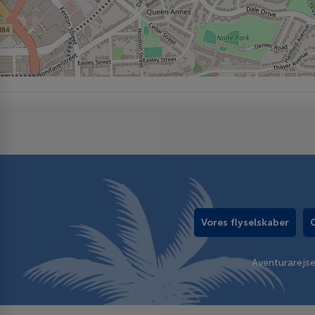
Vores flyselskaber
Aventurarejs