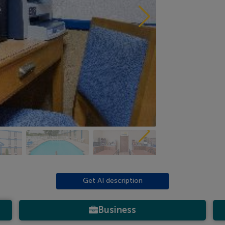
Get AI description
Business