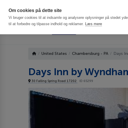
Har du brug f
Om cookies på dette site
Vi bruger cookies til at indsamle og analysere oplysninger på stedet ydee
til at forbedre og tilpasse indhold og reklamer.
Læs mere
United States
Chambersburg - PA
Days I
Days Inn by Wyndha
30 Falling Spring Road 17202
ID 65299