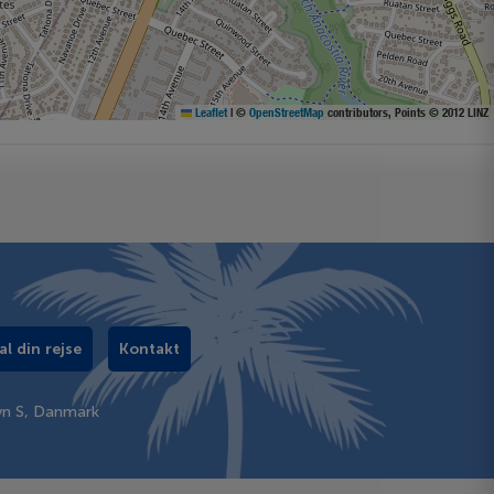
Leaflet
|
©
OpenStreetMap
contributors, Points © 2012 LINZ
al din rejse
Kontakt
vn S, Danmark