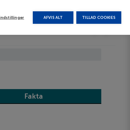
rug vores chat
ndstillinger
AFVIS ALT
TILLAD COOKIES
Toggle submenu
Last minute
EN
Fakta