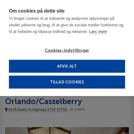
Har du brug for hjælp? Ring til os på
70603603
Om cookies på dette site
Vi bruger cookies til at indsamle og analysere oplysninger på
stedet ydeevne og brug, til at give de sociale medier funktioner og
til at forbedre og tilpasse indhold og reklamer.
Læs mere
Cookies-indstillinger
AFVIS ALT
United States
Casselberry - FL
Days Inn by Wyndham N Orlando/Casselberry 3***
TILLAD COOKIES
Days Inn by Wyndham N
Orlando/Casselberry
8245 South Us Highway 1792 32730
ID 64989