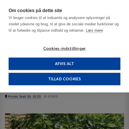
Har du brug for hjælp? Ring til os på
70603603
Om cookies på dette site
Vi bruger cookies til at indsamle og analysere oplysninger på
stedet ydeevne og brug, til at give de sociale medier funktioner og
til at forbedre og tilpasse indhold og reklamer.
Læs mere
Cookies-indstillinger
AFVIS ALT
Bulgaria
Burgas / Black Sea Resorts
Diamanti 3***
TILLAD COOKIES
Diamanti
Morski Skali Str. 8130
ID 63905