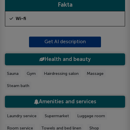
Fakta
Wi-fi
Get AI description
Health and beauty
Sauna
Gym
Hairdressing salon
Massage
Steam bath
Amenities and services
Laundry service
Supermarket
Luggage room
Room service
Towels and bed linen
Shop