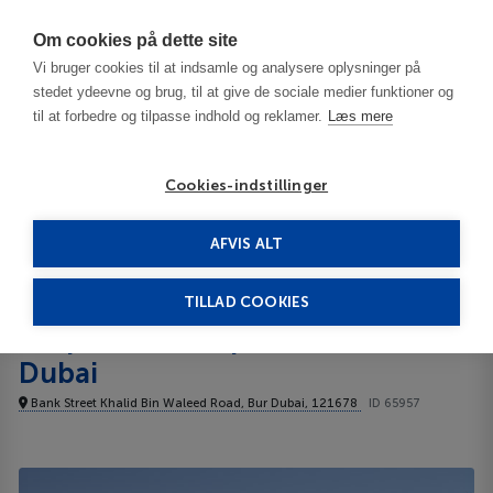
Har du brug for hjælp? Ring til os på
70603603
Om cookies på dette site
Vi bruger cookies til at indsamle og analysere oplysninger på
stedet ydeevne og brug, til at give de sociale medier funktioner og
til at forbedre og tilpasse indhold og reklamer.
Læs mere
Cookies-indstillinger
AFVIS ALT
United Arab Emirates
Dubai
Dolphin hotel Apartments Dubai 3***
TILLAD COOKIES
Dolphin hotel Apartments
Dubai
Bank Street Khalid Bin Waleed Road, Bur Dubai, 121678
ID 65957