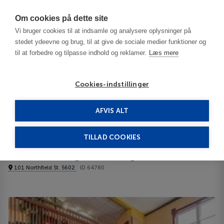
Har du brug for hjælp? Ring til os på
70603603
Om cookies på dette site
Vi bruger cookies til at indsamle og analysere oplysninger på
stedet ydeevne og brug, til at give de sociale medier funktioner og
til at forbedre og tilpasse indhold og reklamer.
Læs mere
Cookies-indstillinger
AFVIS ALT
United States
Burlington/Stowe - VT
Econo Lodge Burlington 4****
TILLAD COOKIES
Econo Lodge Burlington
101 Northfield St. 5602
ID 64780