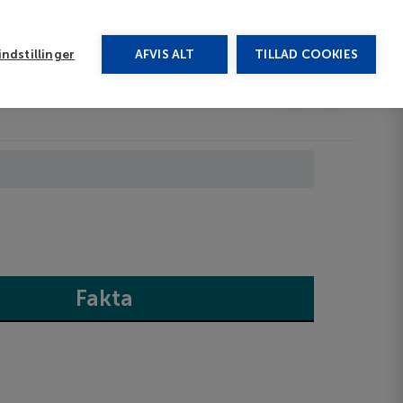
rug vores chat
ndstillinger
AFVIS ALT
TILLAD COOKIES
Toggle submenu
Last minute
EN
Fakta