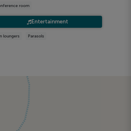
nference room
Entertainment
n loungers
Parasols