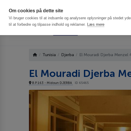
Har du brug f
Om cookies på dette site
Vi bruger cookies til at indsamle og analysere oplysninger på stedet ydee
til at forbedre og tilpasse indhold og reklamer.
Læs mere
Tunisia
Djerba
El Mouradi Djerba Menzel 
El Mouradi Djerba M
B.P.163 - Midoun DJERBA
ID 65465