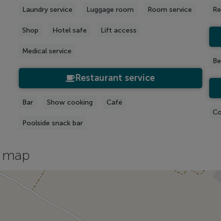
Laundry service
Luggage room
Room service
Re
Shop
Hotel safe
Lift access
Medical service
Be
Restaurant service
Bar
Show cooking
Café
Co
Poolside snack bar
 map