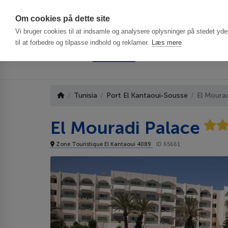
Har du brug f
Om cookies på dette site
Vi bruger cookies til at indsamle og analysere oplysninger på stedet ydee
til at forbedre og tilpasse indhold og reklamer.
Læs mere
Tunisia
Port El Kantaoui-Sousse
El Moura
El Mouradi Palace
Zone Touristique El Kantaoui 4089
ID 65661