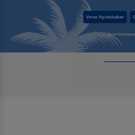
Vores flyselskaber
Aventurarejs