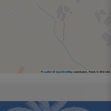
Leaflet
|
©
OpenStreetMap
contributors, Points © 2012 LINZ