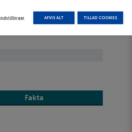
rug vores chat
ndstillinger
AFVIS ALT
TILLAD COOKIES
Toggle submenu
Last minute
EN
Fakta