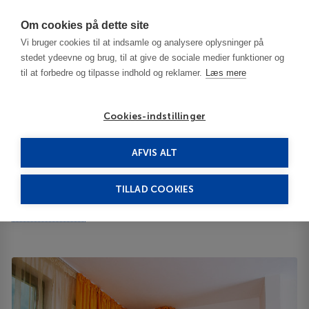
Har du brug for hjælp? Ring til os på
70603603
Om cookies på dette site
Vi bruger cookies til at indsamle og analysere oplysninger på
stedet ydeevne og brug, til at give de sociale medier funktioner og
til at forbedre og tilpasse indhold og reklamer.
Læs mere
Cookies-indstillinger
AFVIS ALT
Bulgaria
Gabrovo
Gabrovo Hills 3***
TILLAD COOKIES
Gabrovo Hills
Iztok Str. 35 5300
ID 64021