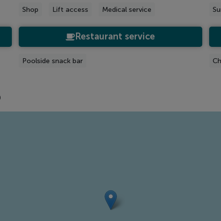
Shop
Lift access
Medical service
Su
Restaurant service
Poolside snack bar
Ch
p