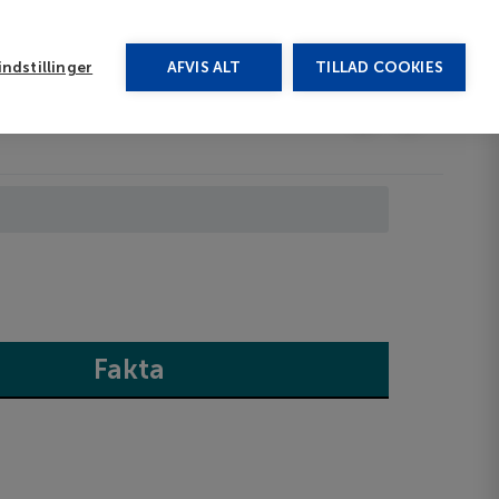
rug vores chat
ndstillinger
AFVIS ALT
TILLAD COOKIES
Toggle submenu
Last minute
EN
Fakta