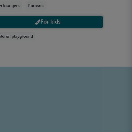
n loungers
Parasols
For kids
ildren playground