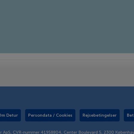
Om Detur
Persondata / Cookies
Rejsebetingelser
Bet
er ApS, CVR-nummer 41958804, Center Boulevard 5, 2300 Københa