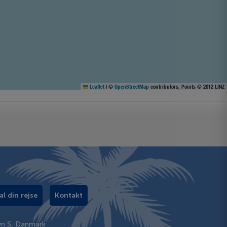
Leaflet
|
©
OpenStreetMap
contributors, Points © 2012 LINZ
al din rejse
Kontakt
vn S, Danmark