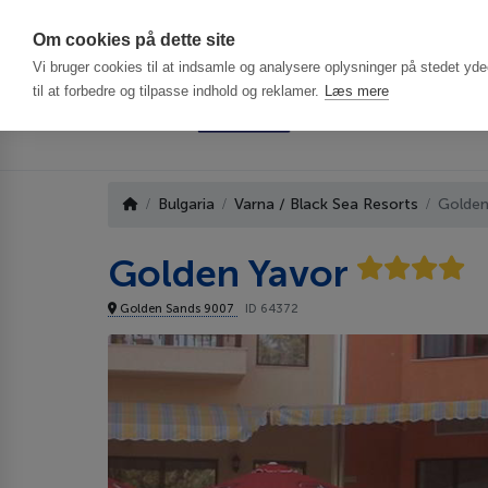
Har du brug f
Om cookies på dette site
Vi bruger cookies til at indsamle og analysere oplysninger på stedet ydee
til at forbedre og tilpasse indhold og reklamer.
Læs mere
Bulgaria
Varna / Black Sea Resorts
Golden
Golden Yavor
Golden Sands 9007
ID 64372