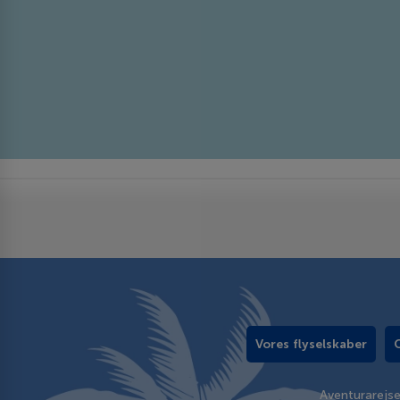
Vores flyselskaber
Aventurarejs