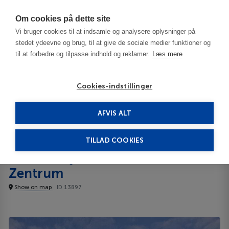
Har du brug for hjælp? Ring til os på
70603603
Om cookies på dette site
Vi bruger cookies til at indsamle og analysere oplysninger på
stedet ydeevne og brug, til at give de sociale medier funktioner og
til at forbedre og tilpasse indhold og reklamer.
Læs mere
Cookies-indstillinger
AFVIS ALT
Germany
Berlin
Grand City Hotel Berlin Zentrum 3***
TILLAD COOKIES
Grand City Hotel Berlin
Zentrum
Show on map
ID 13897