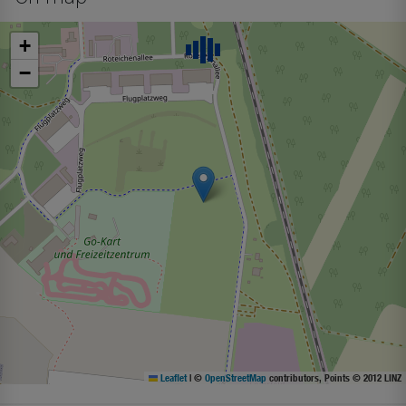
+
−
Leaflet
|
©
OpenStreetMap
contributors, Points © 2012 LINZ