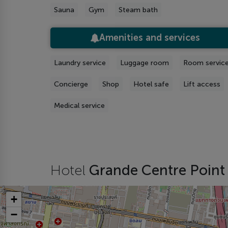
Sauna
Gym
Steam bath
Amenities and services
Laundry service
Luggage room
Room servic
Concierge
Shop
Hotel safe
Lift access
Medical service
Hotel
Grande Centre Point 
+
−