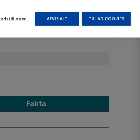
rug vores chat
ndstillinger
AFVIS ALT
TILLAD COOKIES
Toggle submenu
Last minute
EN
Fakta