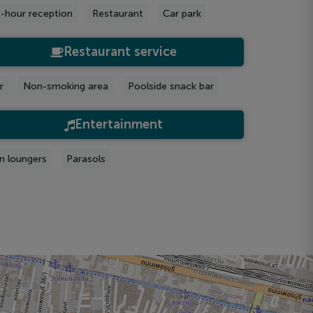
-hour reception
Restaurant
Car park
Restaurant service
r
Non-smoking area
Poolside snack bar
Entertainment
n loungers
Parasols