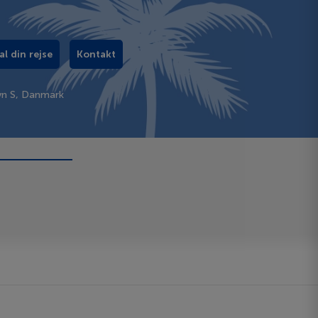
al din rejse
Kontakt
vn S, Danmark