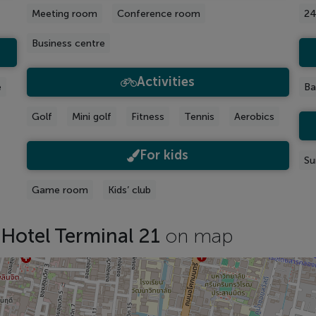
Meeting room
Conference room
24
Business centre
Activities
e
Ba
Golf
Mini golf
Fitness
Tennis
Aerobics
For kids
Su
Game room
Kids’ club
Hotel Terminal 21
on map