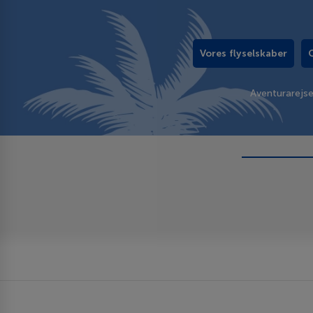
Vores flyselskaber
Aventurarejs