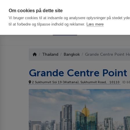
Har du brug f
Om cookies på dette site
Vi bruger cookies til at indsamle og analysere oplysninger på stedet ydee
til at forbedre og tilpasse indhold og reklamer.
Læs mere
Thailand
Bangkok
Grande Centre Point Ho
Grande Centre Point 
2 Sukhumvit Soi 19 (Wattana), Sukhumvit Road, . 10110
ID 6