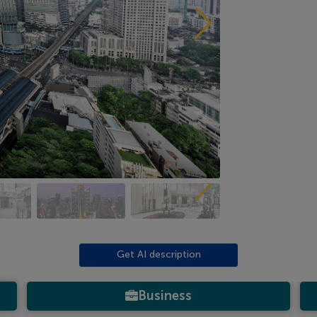
Get AI description
Business