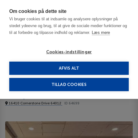
Har du brug for hjælp? Ring til os på
70603603
Om cookies på dette site
Vi bruger cookies til at indsamle og analysere oplysninger på
stedet ydeevne og brug, til at give de sociale medier funktioner og
til at forbedre og tilpasse indhold og reklamer.
Læs mere
Cookies-indstillinger
AFVIS ALT
United States
Belton - MO
Hampton Inn Belton, MO 4****
TILLAD COOKIES
Hampton Inn Belton, MO
16410 Cornerstone Drive 64012
ID 64699