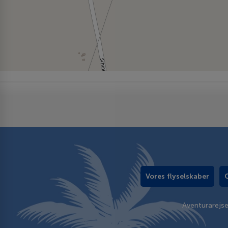
Vores flyselskaber
Aventurarejs