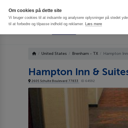
Har du brug f
Om cookies på dette site
Vi bruger cookies til at indsamle og analysere oplysninger på stedet ydee
til at forbedre og tilpasse indhold og reklamer.
Læs mere
United States
Brenham - TX
Hampton Inn
Hampton Inn & Suit
2605 Schulte Boulevard 77833
ID 64592