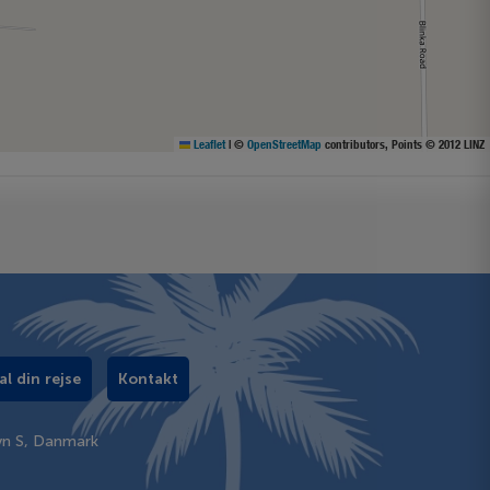
Leaflet
|
©
OpenStreetMap
contributors, Points © 2012 LINZ
al din rejse
Kontakt
vn S, Danmark