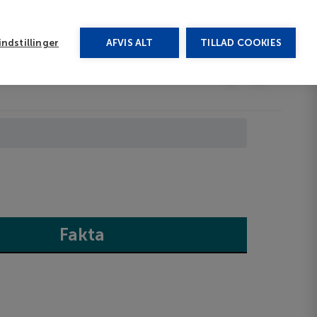
rug vores chat
ndstillinger
AFVIS ALT
TILLAD COOKIES
Toggle submenu
Last minute
EN
Fakta