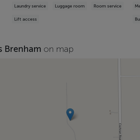
Laundry service
Luggage room
Room service
Me
Lift access
Bu
es Brenham
on map