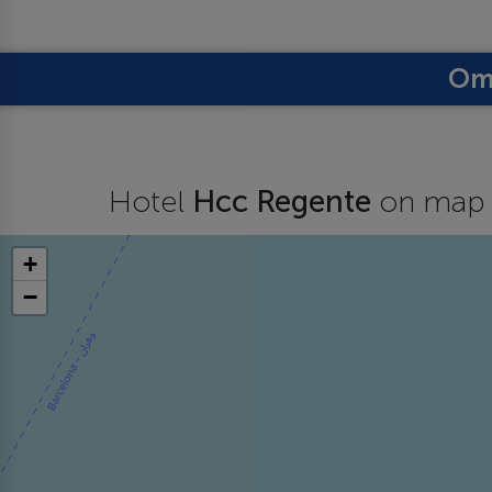
Om 
Hotel
Hcc Regente
on map
+
−