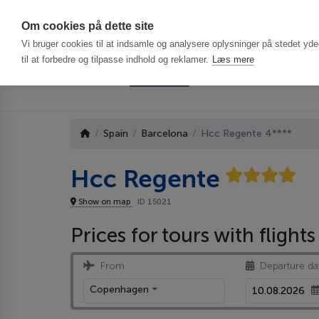
Har du brug f
Om cookies på dette site
Vi bruger cookies til at indsamle og analysere oplysninger på stedet ydee
til at forbedre og tilpasse indhold og reklamer.
Læs mere
Spain
Barcelona
Hcc Regente 4****
Hcc Regente
Show on map
ID 15021
Prices for tours with flights
From
Departure da
Copenhagen