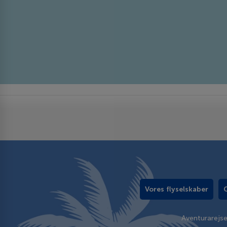
Vores flyselskaber
Aventurarejs