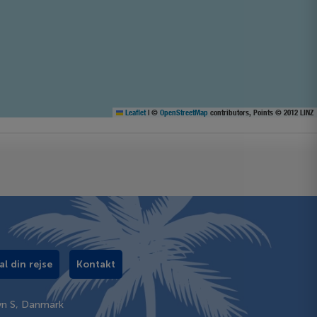
Leaflet
|
©
OpenStreetMap
contributors, Points © 2012 LINZ
al din rejse
Kontakt
vn S, Danmark