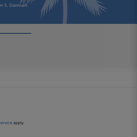
vn S, Danmark
ervice
apply