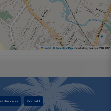
Leaflet
|
©
OpenStreetMap
contributors, Points © 2012 LINZ
al din rejse
Kontakt