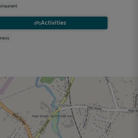
staurant
Activities
tness