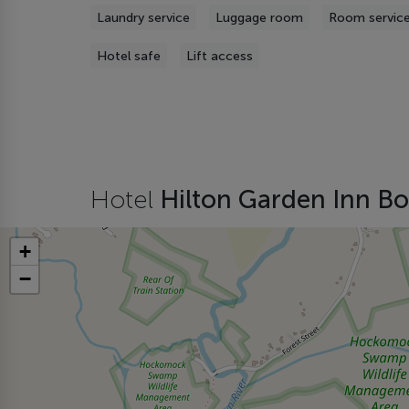
Laundry service
Luggage room
Room servic
Hotel safe
Lift access
Hotel
Hilton Garden Inn B
+
−