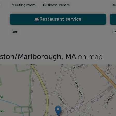
e
Meeting room
Business centre
Re
Restaurant service
Bar
Fi
oston/Marlborough, MA
on map