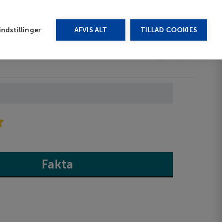
rug vores chat
ndstillinger
AFVIS ALT
TILLAD COOKIES
Toggle submenu
Last minute
EN
Fakta