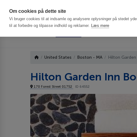
Har du brug f
Om cookies på dette site
Vi bruger cookies til at indsamle og analysere oplysninger på stedet ydee
til at forbedre og tilpasse indhold og reklamer.
Læs mere
United States
Boston - MA
Hilton Garden
Hilton Garden Inn B
170 Forest Street 01752
ID 64552