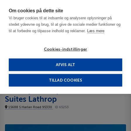
Har du brug for hjælp? Ring til os på
70603603
Om cookies på dette site
Vi bruger cookies til at indsamle og analysere oplysninger på
stedet ydeevne og brug, til at give de sociale medier funktioner og
til at forbedre og tilpasse indhold og reklamer.
Læs mere
Cookies-indstillinger
AFVIS ALT
United States
Central Valley - CA
Holiday Inn Express and Suites Lathrop 3***
TILLAD COOKIES
Holiday Inn Express and
Suites Lathrop
15688 S Harlan Road 95330
ID 65253