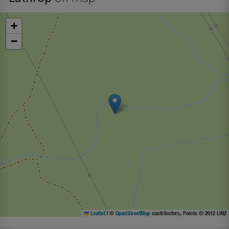
+
−
Leaflet
|
©
OpenStreetMap
contributors, Points © 2012 LINZ