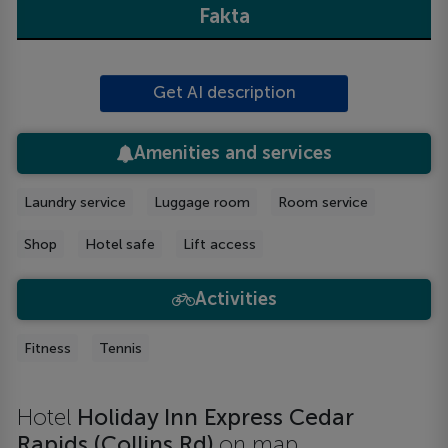
Fakta
Get AI description
Amenities and services
Laundry service
Luggage room
Room service
Shop
Hotel safe
Lift access
Activities
Fitness
Tennis
Hotel
Holiday Inn Express Cedar
Rapids (Collins Rd)
on map