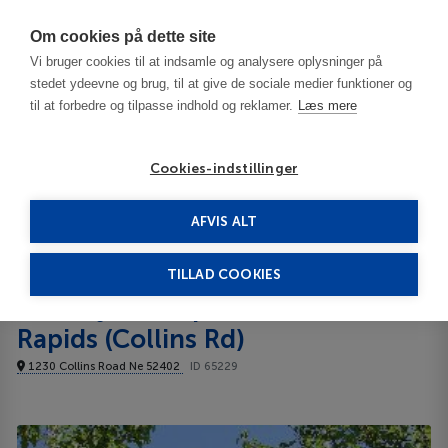
Har du brug for hjælp? Ring til os på
70603603
Om cookies på dette site
Vi bruger cookies til at indsamle og analysere oplysninger på
stedet ydeevne og brug, til at give de sociale medier funktioner og
til at forbedre og tilpasse indhold og reklamer.
Læs mere
Cookies-indstillinger
AFVIS ALT
United States
Cedar Rapids - IA
Holiday Inn Express Cedar Rapids (Collins Rd) 3***
TILLAD COOKIES
Holiday Inn Express Cedar
Rapids (Collins Rd)
1230 Collins Road Ne 52402
ID 65229