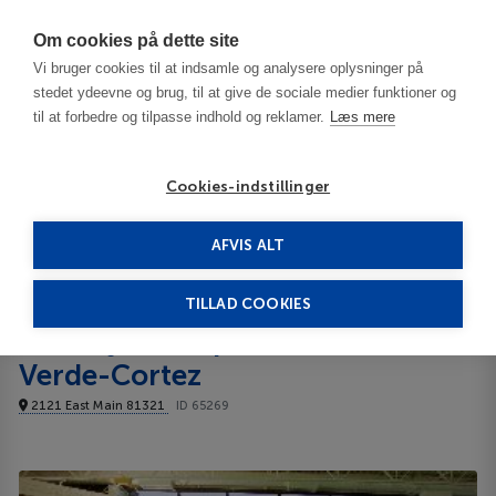
Har du brug for hjælp? Ring til os på
70603603
Om cookies på dette site
Vi bruger cookies til at indsamle og analysere oplysninger på
stedet ydeevne og brug, til at give de sociale medier funktioner og
til at forbedre og tilpasse indhold og reklamer.
Læs mere
Cookies-indstillinger
AFVIS ALT
United States
Mesa Verde National Park - CO
Holiday Inn Express Mesa Verde-Cortez 3***
TILLAD COOKIES
Holiday Inn Express Mesa
Verde-Cortez
2121 East Main 81321
ID 65269