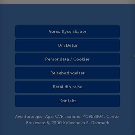
Vores flyselskaber
Om Detur
Persondata / Cookies
Rejsebetingelser
Betal din rejse
Kontakt
Aventurarejser ApS, CVR-nummer 41958804, Center
Boulevard 5, 2300 København S, Danmark