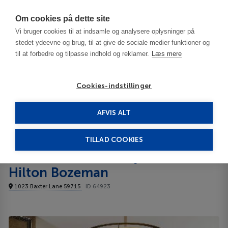
Har du brug for hjælp? Ring til os på
70603603
Om cookies på dette site
Vi bruger cookies til at indsamle og analysere oplysninger på
stedet ydeevne og brug, til at give de sociale medier funktioner og
til at forbedre og tilpasse indhold og reklamer.
Læs mere
Cookies-indstillinger
AFVIS ALT
United States
Bozeman - MT
Homewood Suites by Hilton Bozeman 3***
TILLAD COOKIES
Homewood Suites by
Hilton Bozeman
1023 Baxter Lane 59715
ID 64923