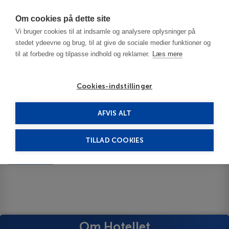
Har du brug for hjælp? Ring til os på
70603603
Om cookies på dette site
Vi bruger cookies til at indsamle og analysere oplysninger på
stedet ydeevne og brug, til at give de sociale medier funktioner og
til at forbedre og tilpasse indhold og reklamer.
Læs mere
Cookies-indstillinger
AFVIS ALT
Iceland
South Iceland
Icelandair Hotel Fludir 3***
TILLAD COOKIES
Icelandair Hotel Fludir
Show on map
ID 63531
Om Hotellet