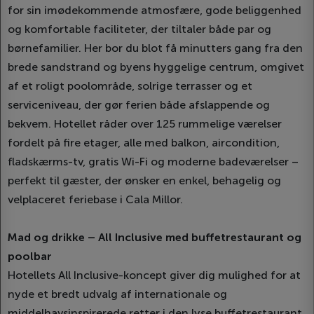
for sin imødekommende atmosfære, gode beliggenhed
og komfortable faciliteter, der tiltaler både par og
børnefamilier. Her bor du blot få minutters gang fra den
brede sandstrand og byens hyggelige centrum, omgivet
af et roligt poolområde, solrige terrasser og et
serviceniveau, der gør ferien både afslappende og
bekvem. Hotellet råder over 125 rummelige værelser
fordelt på fire etager, alle med balkon, aircondition,
fladskærms-tv, gratis Wi-Fi og moderne badeværelser –
perfekt til gæster, der ønsker en enkel, behagelig og
velplaceret feriebase i Cala Millor.
Mad og drikke – All Inclusive med buffetrestaurant og
poolbar
Hotellets All Inclusive-koncept giver dig mulighed for at
nyde et bredt udvalg af internationale og
middelhavsinspirerede retter i den lyse buffetrestaurant,