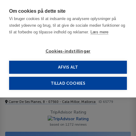
Har du brug for hjælp? Ring til os på
70603603
Om cookies på dette site
Vi bruger cookies til at indsamle og analysere oplysninger på
stedet ydeevne og brug, til at give de sociale medier funktioner og
til at forbedre og tilpasse indhold og reklamer.
Læs mere
Cookies-indstillinger
AFVIS ALT
Spain
Mallorca
Cala Millor
Ilusion Vista Blava Hotel 3***
TILLAD COOKIES
Ilusion Vista Blava Hotel
Carrer De Ses Planes, 8 - 07560 - Cala Millor, Mallorca
ID 65779
TripAdvisor Rating
based on 1272 reviews