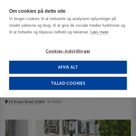
Har du brug for hjælp? Ring til os på
70603603
Om cookies på dette site
Vi bruger cookies til at indsamle og analysere oplysninger på
stedet ydeevne og brug, til at give de sociale medier funktioner og
til at forbedre og tilpasse indhold og reklamer.
Læs mere
Cookies-indstillinger
AFVIS ALT
United States
Cape Cod - MA
Jarred Coffin House 3***
TILLAD COOKIES
Jarred Coffin House
29 Broad Street 25584
ID 65023