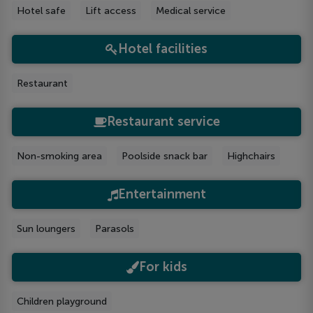
Hotel safe
Lift access
Medical service
Hotel facilities
Restaurant
Restaurant service
Non-smoking area
Poolside snack bar
Highchairs
Entertainment
Sun loungers
Parasols
For kids
Children playground