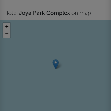
Hotel
Joya Park Complex
on map
+
−