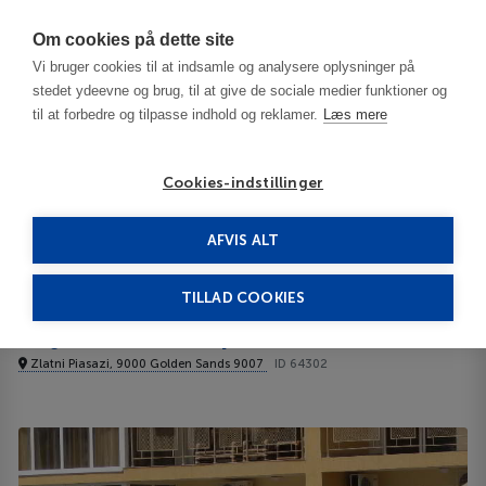
Har du brug for hjælp? Ring til os på
70603603
Om cookies på dette site
Vi bruger cookies til at indsamle og analysere oplysninger på
stedet ydeevne og brug, til at give de sociale medier funktioner og
til at forbedre og tilpasse indhold og reklamer.
Læs mere
Cookies-indstillinger
AFVIS ALT
Bulgaria
Varna / Black Sea Resorts
Joya Park Complex 4****
TILLAD COOKIES
Joya Park Complex
Zlatni Piasazi, 9000 Golden Sands 9007
ID 64302