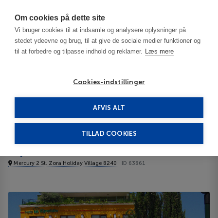
Har du brug for hjælp? Ring til os på
70603603
Om cookies på dette site
Vi bruger cookies til at indsamle og analysere oplysninger på
stedet ydeevne og brug, til at give de sociale medier funktioner og
til at forbedre og tilpasse indhold og reklamer.
Læs mere
Cookies-indstillinger
AFVIS ALT
Bulgaria
Burgas / Black Sea Resorts
Kiparisite 4****
TILLAD COOKIES
Kiparisite
Mercury 2 St. Zora Holiday Village 8240
ID 63861