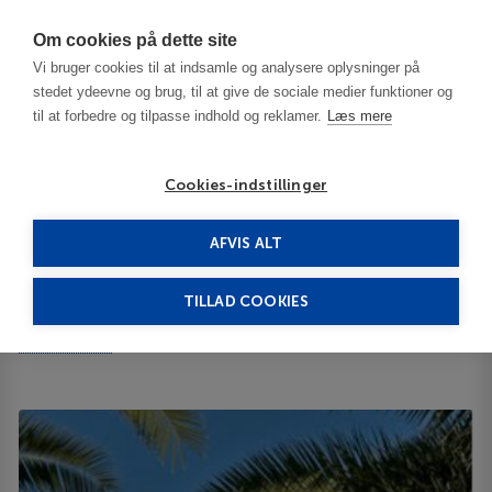
Har du brug for hjælp? Ring til os på
70603603
Om cookies på dette site
Vi bruger cookies til at indsamle og analysere oplysninger på
stedet ydeevne og brug, til at give de sociale medier funktioner og
til at forbedre og tilpasse indhold og reklamer.
Læs mere
Cookies-indstillinger
AFVIS ALT
Tunisia
Tozeur
Ksar Rouge 3***
TILLAD COOKIES
Ksar Rouge
B.P 110 2210
ID 65682