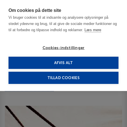
Har du brug for hjælp? Ring til os på
70603603
Om cookies på dette site
Vi bruger cookies til at indsamle og analysere oplysninger på
stedet ydeevne og brug, til at give de sociale medier funktioner og
til at forbedre og tilpasse indhold og reklamer.
Læs mere
Cookies-indstillinger
AFVIS ALT
Bulgaria
Bansko
Lucky Bansko 5*****
TILLAD COOKIES
Lucky Bansko
Kir Blago Todev Street 4 2770
ID 64094