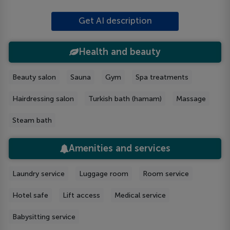
Get AI description
Health and beauty
Beauty salon
Sauna
Gym
Spa treatments
Hairdressing salon
Turkish bath (hamam)
Massage
Steam bath
Amenities and services
Laundry service
Luggage room
Room service
Hotel safe
Lift access
Medical service
Babysitting service