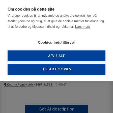
Har du brug for hjælp? Ring til os på
70603603
Om cookies på dette site
Vi bruger cookies til at indsamle og analysere oplysninger på
stedet ydeevne og brug, til at give de sociale medier funktioner og
til at forbedre og tilpasse indhold og reklamer.
Læs mere
Cookies-indstillinger
AFVIS ALT
United States
Mesa Verde National Park - CO
Majestic Dude Ranch 3***
TILLAD COOKIES
Majestic Dude Ranch
County Road North 42688 81328
ID 65267
Get AI description