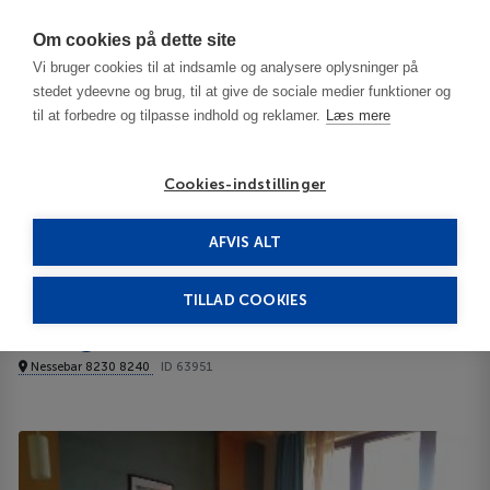
Har du brug for hjælp? Ring til os på
70603603
Om cookies på dette site
Vi bruger cookies til at indsamle og analysere oplysninger på
stedet ydeevne og brug, til at give de sociale medier funktioner og
til at forbedre og tilpasse indhold og reklamer.
Læs mere
Cookies-indstillinger
AFVIS ALT
Bulgaria
Burgas / Black Sea Resorts
Mirage Nessebar 4****
TILLAD COOKIES
Mirage Nessebar
Nessebar 8230 8240
ID 63951