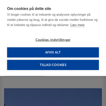
Har du brug for hjælp? Ring til os på
70603603
Om cookies på dette site
Vi bruger cookies til at indsamle og analysere oplysninger på
stedet ydeevne og brug, til at give de sociale medier funktioner og
til at forbedre og tilpasse indhold og reklamer.
Læs mere
Cookies-indstillinger
AFVIS ALT
Tunisia
Monastir
Neptunia Beach 3***
TILLAD COOKIES
Neptunia Beach
Zone Touristique Dkhila 5000
ID 65587