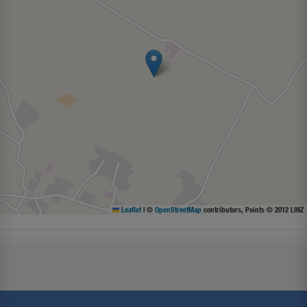
Leaflet
|
©
OpenStreetMap
contributors, Points © 2012 LINZ