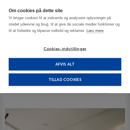
Har du brug for hjælp? Ring til os på
70603603
Om cookies på dette site
Vi bruger cookies til at indsamle og analysere oplysninger på
stedet ydeevne og brug, til at give de sociale medier funktioner og
til at forbedre og tilpasse indhold og reklamer.
Læs mere
Cookies-indstillinger
AFVIS ALT
Thailand
Bangkok
NICE HOTEL RATCHADA 3***
TILLAD COOKIES
NICE HOTEL RATCHADA
416 8 Pracharatbumphen Soi 20 Huai Khwang Ratchada, 10310
ID 66369