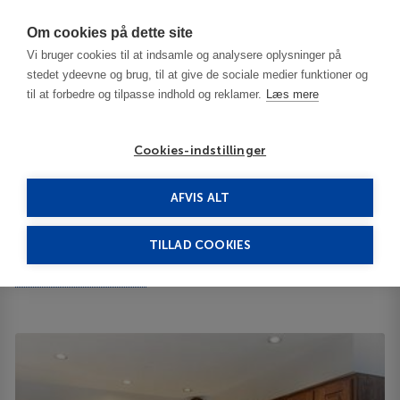
Har du brug for hjælp? Ring til os på
70603603
Om cookies på dette site
Vi bruger cookies til at indsamle og analysere oplysninger på
stedet ydeevne og brug, til at give de sociale medier funktioner og
til at forbedre og tilpasse indhold og reklamer.
Læs mere
Cookies-indstillinger
AFVIS ALT
United States
Breckenridge - CO
Pine Ridge 3***
TILLAD COOKIES
Pine Ridge
400 4 O'clock Rd. 80424
ID 64642