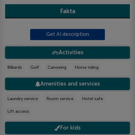
Fakta
Get AI description
Activities
Billiards
Golf
Canoeing
Horse riding
Amenities and services
Laundry service
Room service
Hotel safe
Lift access
For kids