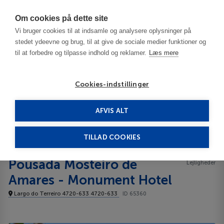
Har du brug for hjælp? Ring til os på
70603603
Om cookies på dette site
Vi bruger cookies til at indsamle og analysere oplysninger på
stedet ydeevne og brug, til at give de sociale medier funktioner og
til at forbedre og tilpasse indhold og reklamer.
Læs mere
Cookies-indstillinger
AFVIS ALT
Portugal
Porto and North of Portugal
Pousada Mosteiro de Amares - Monument Hotel
Lejligheder
TILLAD COOKIES
Pousada Mosteiro de
Lejligheder
Amares - Monument Hotel
Largo do Terreiro 4720-633 4720-633
ID 65360