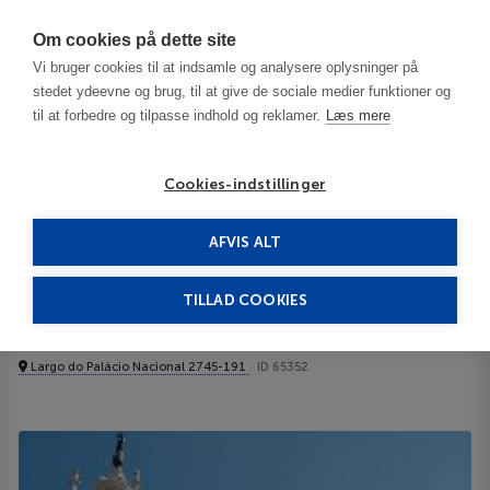
Har du brug for hjælp? Ring til os på
70603603
Om cookies på dette site
Vi bruger cookies til at indsamle og analysere oplysninger på
stedet ydeevne og brug, til at give de sociale medier funktioner og
til at forbedre og tilpasse indhold og reklamer.
Læs mere
Cookies-indstillinger
AFVIS ALT
Portugal
Lisbon
Pousada Palácio de Queluz Lejligheder
TILLAD COOKIES
Pousada Palácio de Queluz
Lejligheder
Largo do Palácio Nacional 2745-191
ID 65352