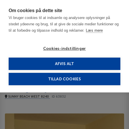
Har du brug for hjælp? Ring til os på
70603603
Om cookies på dette site
Vi bruger cookies til at indsamle og analysere oplysninger på
stedet ydeevne og brug, til at give de sociale medier funktioner og
til at forbedre og tilpasse indhold og reklamer.
Læs mere
Cookies-indstillinger
AFVIS ALT
Bulgaria
Burgas / Black Sea Resorts
Prestige city I 3***
TILLAD COOKIES
Prestige city I
SUNNY BEACH WEST 8240
ID 63832