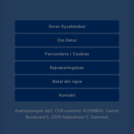
Vores flyselskaber
Om Detur
Persondata / Cookies
Rejsebetingelser
Betal din rejse
Kontakt
Aventurarejser ApS, CVR-nummer 41958804, Center
Boulevard 5, 2300 København S, Danmark