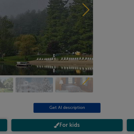
Get AI description
For kids