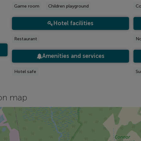
Game room
Children playground
Co
Hotel facilities
Restaurant
No
Amenities and services
Hotel safe
Su
on map