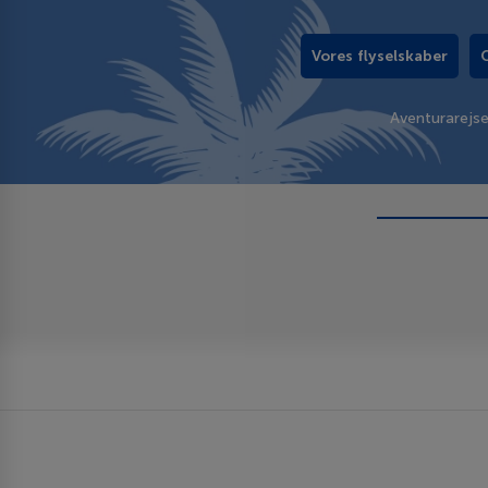
Vores flyselskaber
Aventurarejs