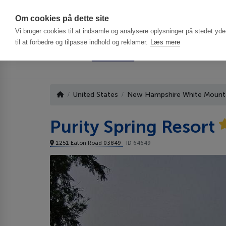
Har du brug f
Om cookies på dette site
Vi bruger cookies til at indsamle og analysere oplysninger på stedet ydee
til at forbedre og tilpasse indhold og reklamer.
Læs mere
United States
New Hampshire White Mounta
Purity Spring Resort
1251 Eaton Road 03849
ID 64649