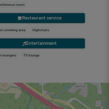
nference room
Restaurant service
n-smoking area
Highchairs
Entertainment
n loungers
TV lounge