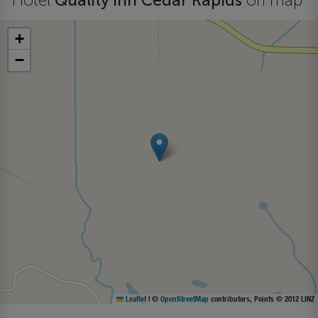
Hotel
Quality Inn Cedar Rapids
on map
+
−
Leaflet
|
©
OpenStreetMap
contributors, Points © 2012 LINZ