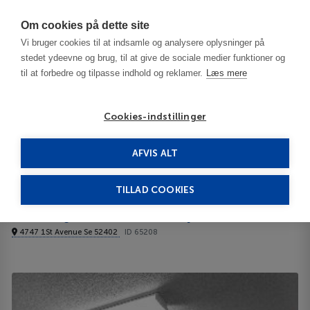
Har du brug for hjælp? Ring til os på
70603603
Om cookies på dette site
Vi bruger cookies til at indsamle og analysere oplysninger på
stedet ydeevne og brug, til at give de sociale medier funktioner og
til at forbedre og tilpasse indhold og reklamer.
Læs mere
Cookies-indstillinger
AFVIS ALT
United States
Cedar Rapids - IA
Quality Inn Cedar Rapids 2**
TILLAD COOKIES
Quality Inn Cedar Rapids
4747 1St Avenue Se 52402
ID 65208