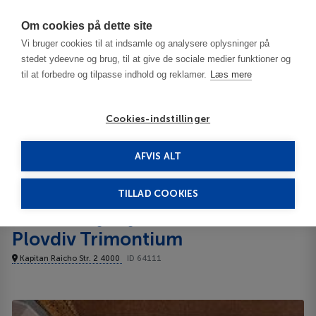
Har du brug for hjælp? Ring til os på
70603603
Om cookies på dette site
Vi bruger cookies til at indsamle og analysere oplysninger på
stedet ydeevne og brug, til at give de sociale medier funktioner og
til at forbedre og tilpasse indhold og reklamer.
Læs mere
Cookies-indstillinger
AFVIS ALT
Bulgaria
Plovdiv
Ramada by Wyndham Plovdiv Trimontium 4****
TILLAD COOKIES
Ramada by Wyndham
Plovdiv Trimontium
Kapitan Raicho Str. 2 4000
ID 64111