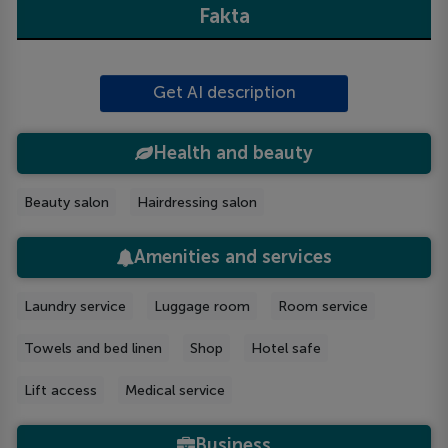
Fakta
Get AI description
Health and beauty
Beauty salon
Hairdressing salon
Amenities and services
Laundry service
Luggage room
Room service
Towels and bed linen
Shop
Hotel safe
Lift access
Medical service
Business